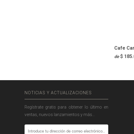
Cafe Ca
$ 185
de
NOTICIAS Y ACTUALIZACIONES
Regístrate gratis para obtener lo último en
ventas, nuevos lanzamientos y más…