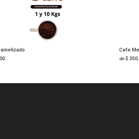
ramelizado
Cafe Me
.00
$ 350
de